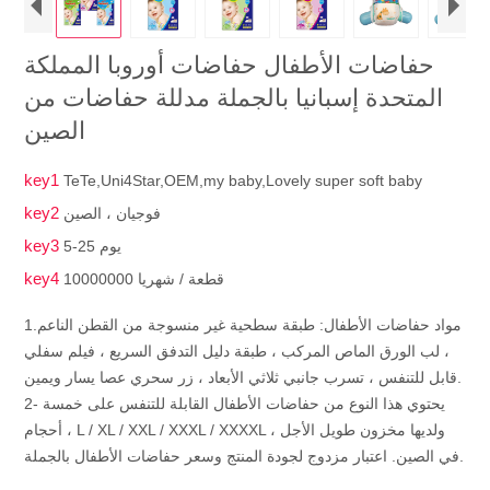
حفاضات الأطفال حفاضات أوروبا المملكة
المتحدة إسبانيا بالجملة مدللة حفاضات من
الصين
key1
TeTe,Uni4Star,OEM,my baby,Lovely super soft baby
key2
فوجيان ، الصين
key3
5-25 يوم
key4
10000000 قطعة / شهريا
1.مواد حفاضات الأطفال: طبقة سطحية غير منسوجة من القطن الناعم
، لب الورق الماص المركب ، طبقة دليل التدفق السريع ، فيلم سفلي
قابل للتنفس ، تسرب جانبي ثلاثي الأبعاد ، زر سحري عصا يسار ويمين.
2- يحتوي هذا النوع من حفاضات الأطفال القابلة للتنفس على خمسة
أحجام ، L / XL / XXL / XXXL / XXXXL ، ولديها مخزون طويل الأجل
في الصين. اعتبار مزدوج لجودة المنتج وسعر حفاضات الأطفال بالجملة.