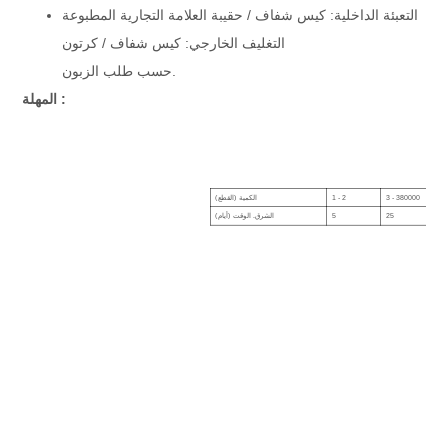
التعبئة الداخلية: كيس شفاف / حقيبة العلامة التجارية المطبوعة
التغليف الخارجي: كيس شفاف / كرتون
حسب طلب الزبون.
المهلة :
3 - 380000
1 - 2
الكمية (القطع)
25
5
الشرق. الوقت (أيام)