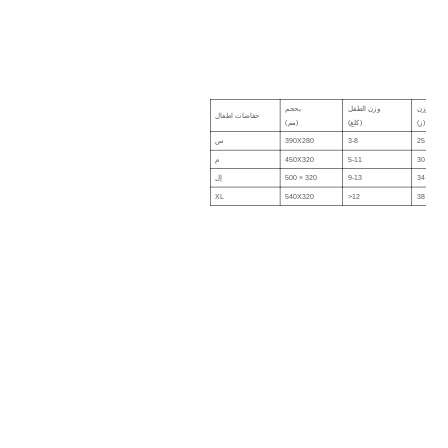
وزن
وزن الطفل
بحجم
حفاضات اطفال
(ز)
(كلغ)
(مم)
25 ± 2
3-8
390X280
س
30 ± 2
5-11
450X320
م
34 ± 2
9-13
500 × 320
إل
XL
540X320
>12
38 ± 2