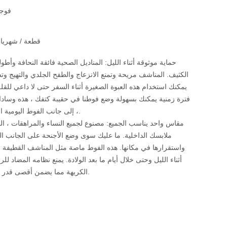
فوجي
10000000 قطعة / شهريا
حماية موثوقة أثناء الليل: المناديل الصحية فائقة النحافة وأط
الكثيف. المناشف مريحة وتمنع الانزعاج والطفح الجلدي والتهيج وتضمن 
يمكنك استخدام هذه العبوة الصغيرة أثناء السفر حتى لا داعي للق
فترة زمنية يمكنك بسهولة وضع فوطنا في حقيبة كتفك ، هذه وسادا
، إلى جانب الفوط اليومية المريحة والمسامية.
مقاس واحد يناسب الجميع: مصنوع لجميع النساء والمراهقات ، ا
ملابسك الداخلية. ما عليك سوى وضع الأجنحة على الجانب ا
واستقرارها في مكانها. هذه الفوط ماصة مثل المناشف القطيفة و
أثناء الليل وحتى خلال أيام ما بعد الولادة. يمنع نظامه المضاد للر
الكريهة مما يضمن أقصى قدر من حرية التصرف.