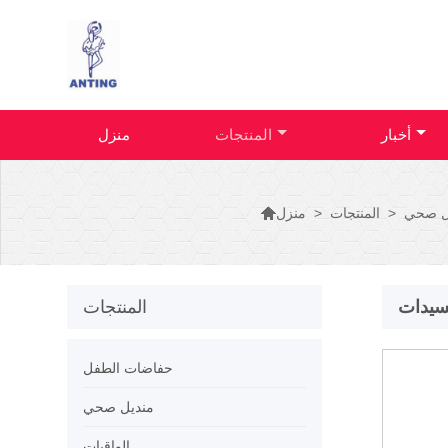
أخبار
المنتجات
منزل

ل صحي
>
المنتجات
>
منزل
سيدات
المنتجات
حفاضات الطفل
منديل صحي
الواقيات