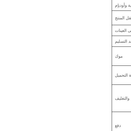
ة وأوديإم
قل المنتج
 العينات
 التسليم
موك
 التحميل
 والتغليف
دفع