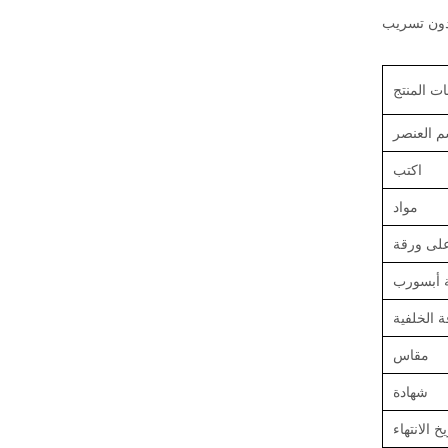
ت المنتج
م العنصر
اكتب
مواد
على ورقة
 أبسورب
ة الخلفية
مقاس
شهادة
يخ الانتهاء