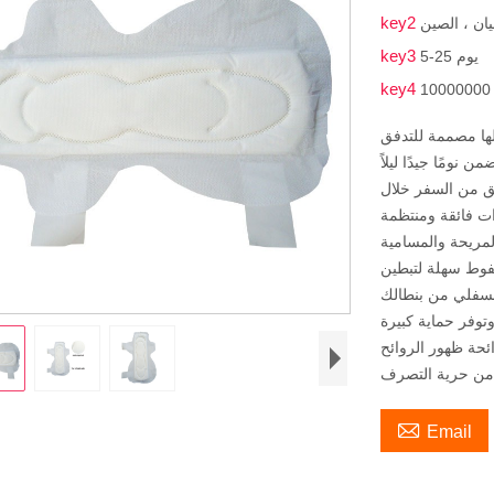
key2
ان ، الصين
key3
5-25 يوم
key4
ولها مصممة للتدفق
نومًا جيدًا ليلاً
لق من السفر خلال
ت فائقة ومنتظمة
لفوط سهلة لتبطين
لسفلي من بنطالك
توفر حماية كبيرة
ائحة ظهور الروائح

Email