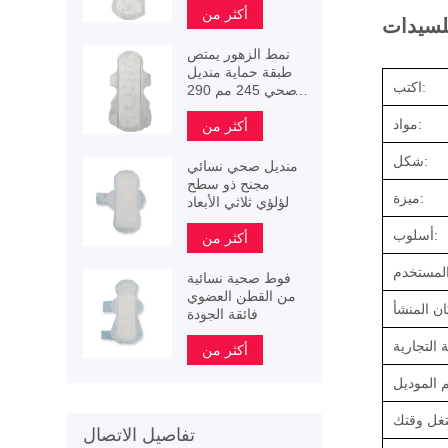
أكثر من
لسيدات
نمط الزهور يمتص
طبقة حماية منديل
اكتب:
صحي 245 مم 290
مم 340 مم
مواد:
أكثر من
شكل:
منديل صحي نسائي
مجنح ذو سطح
ميزة:
لؤلؤي ثلاثي الأبعاد
أسلوب:
أكثر من
فوط صحية نسائية
من القطن العضوي
فائقة الجودة
أكثر من
تفاصيل الاتصال