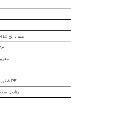
155 ، 240 ، 280 ، 310 ، 338 ، 410 ملم ، إلخ
ورق Airlaid
معروض
قطن ناعم أو غير منسوج مثقب + فيلم PE
مناديل صحية من القطن الناعم غير المنسوج