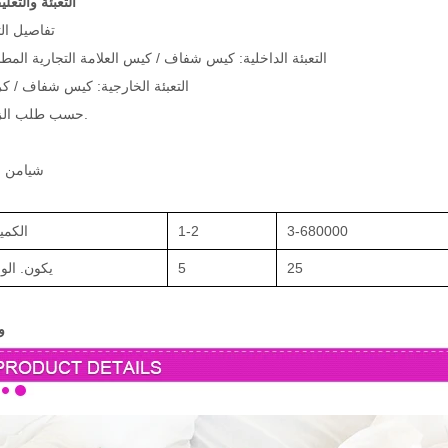
التعبئة والتغل
تفاصيل الت
التعبئة الداخلية: كيس شفاف / كيس العلامة التجارية المط
التعبئة الخارجية: كيس شفاف / ك
حسب طلب الزبون.
م
شيامن 
3-680000
1-2
الكمي
25
5
يكون. الو
و