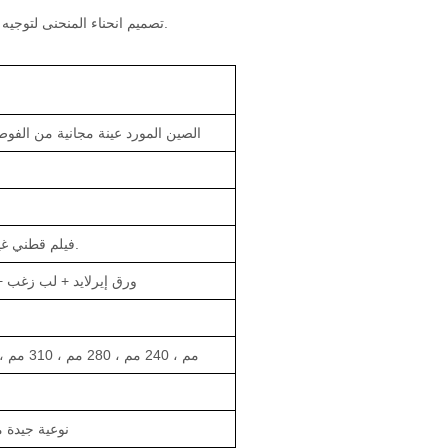
تصميم انحناء المنحنى لتوجيه السائل للتدفق ، من أجل امتصاص متساوي. مريح ويمكنه ممارسة أي رياضة بدون تسريب.
الصين المورد عينة مجانية من الفوط
فيلم قطني غير منسوج أو فيلم مثقب.
ورق إيرلايد + لب زغب +
155 مم ، 240 مم ، 280 مم ، 310 مم ، 338 مم ، 410 مم
نوعية جيدة مع 