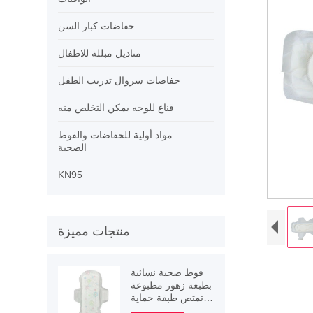
حفاضات كبار السن
مناديل مبللة للاطفال
حفاضات سروال تدريب الطفل
قناع للوجه يمكن التخلص منه
مواد أولية للحفاضات والفوط
الصحية
KN95
منتجات مميزة
فوط صحية نسائية
بطبعة زهور مطبوعة
تمتص طبقة حماية
مجنحة