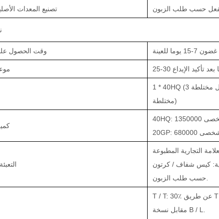
فعل حسب طلب الزبون
تصنيع المعدات الأصلي
ن
7-15 يوما للعينة
وقت الحصول على
 يومًا بعد تأكيد الإيداع
موعد
1 * 40HQ (3 أحجام طول مختلطة) / 1 * 20GP (2 أحجام طول
مختلطة)
وتر شخصى
كمية
يوتر شخصى
علامة التجارية المطبوعة
جية: كيس شفاف / كرتون
التعبئة
حسب طلب الزبون.
T / T: 30٪ عن طريق T / T كوديعة ، الرصيد قبل الشحن أو
مقابل نسخة B / L.