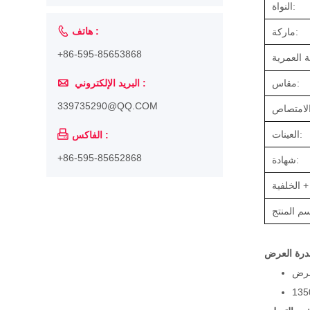
النواة:

هاتف :
ماركة:
+86-595-85653868

مقاس:
البريد الإلكتروني :
339735290@QQ.COM
العينات:

الفاكس :
+86-595-85652868
شهادة:
درة العرض