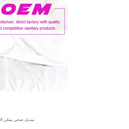
منديل صحي يمكن التخلص منه ليبقى جافًا لساعات ، وفي نفس الوقت يصرون على الجودة والتصميمات الصحية.