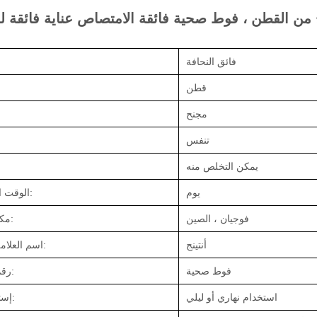
 القطن ، فوط صحية فائقة الامتصاص عناية فائقة ل
فائق النحافة
قطن
مجنح
تنفس
يمكن التخلص منه
يوم
الوقت المستخدم:
فوجيان ، الصين
مكان المنشأ:
أنتينج
اسم العلامة التجارية:
فوط صحية
رقم الموديل:
استخدام نهاري أو ليلي
إستغل وقتك: