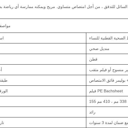
مواصفا
 الصحية القطنية للنساء
اس
منديل صحي
قطن
أ
 بوليمر فائق الامتصاص
طبقة
فيلم PE Bachsheet
الورق
رائد
ضمان لمدة 3 سنوات
تار