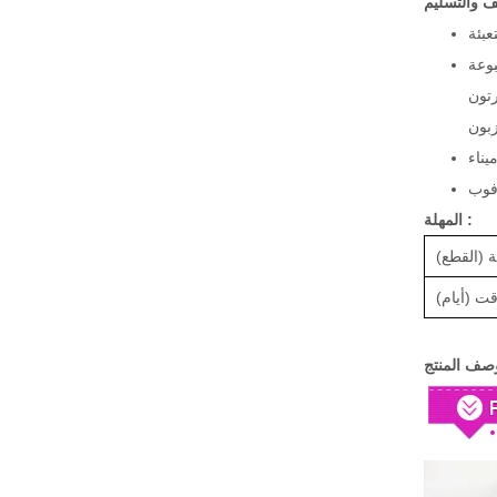
يف والتسليم
عبئة
بوعة
رتون
يناء
فوب
المهلة :
ة (القطع)
قت (أيام)
صف المنتج