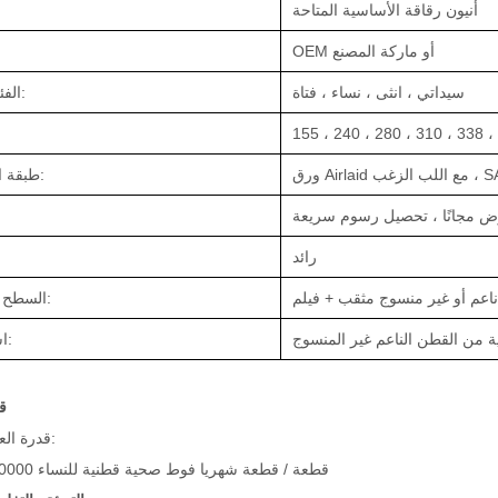
أنيون رقاقة الأساسية المتاحة
OEM أو ماركة المصنع
سيداتي ، انثى ، نساء ، فتاة
الفئة العمرية:
 مع اللب الزغب ، SAP
طبقة الامتصاص:
 مجانًا ، تحصيل رسوم سريعة
رائد
السطح + الخلفية:
اسم المنتج:
ق
قدرة العرض:
1350000 قطعة / قطعة شهريا فوط صحية قطنية للنساء