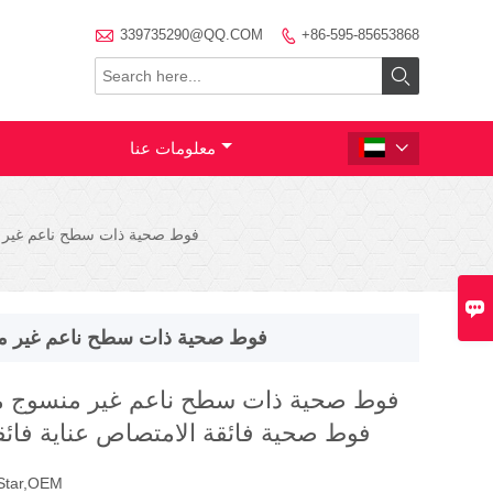

339735290@QQ.COM
+86-595-85653868


معلومات عنا

فوط صحية ذات سطح ناعم غير م

فوط صحية ذات سطح ناعم غير منس
فوط صحية ذات سطح ناعم غير منسوج م
فوط صحية فائقة الامتصاص عناية فائ
Star,OEM