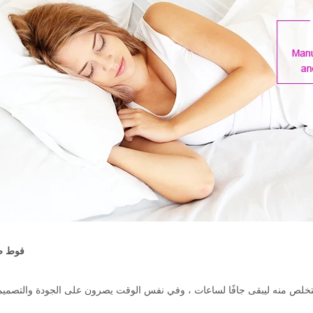
فوط ص