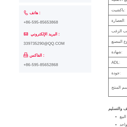
باكشيت:

هاتف :
العصارة:
+86-595-85653868

البريد الإلكتروني :
339735290@QQ.COM
شهادة:

الفاكس :
ADL:
+86-595-85652868
جودة:
يف والتسليم
احد