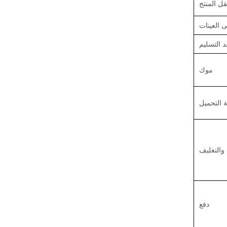
قل المنتج
 العينات
 التسليم
موك
 التحميل
 والتغليف
دفع