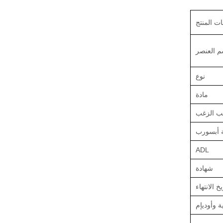
ت المنتج
م العنصر
نوع
مادة
لب الزغب
 أبسورب
ADL
شهادة
يخ الانتهاء
ة وأوديإم