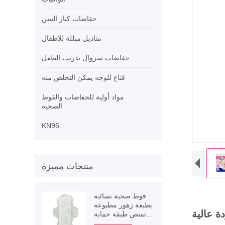
حفاضات كبار السن
مناديل مبللة للاطفال
حفاضات سروال تدريب الطفل
قناع للوجه يمكن التخلص منه
مواد أولية للحفاضات والفوط
الصحية
KN95
منتجات مميزة
فوط صحية نسائية
بطبعة زهور مطبوعة
 عالية
تمتص طبقة حماية
مجنحة