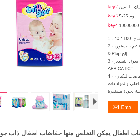
key2
ان ، الصين
key3
5-25 يوم
key4
2 ، حفاضات الصين ، المواد ، ورقة سفلية تشبه القماش ، سطح ناعم ، مستورد SAP
& Plup إلخ
3 ، حفاضات قابلة للتنفس يمكن التخلص منها سوق التصدير: EURO ، USA ،
AFRICA ECT.
4 ، المزيد من إمداد المنتجات: سروال أطفال ، سروال للكبار ، حفاضات للكبار ،
داخلي والمواد ذات
لة بجودة مستقرة

Email
ت اطفال يمكن التخلص منها حفاضات اطفال ذات جودة