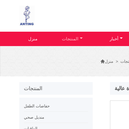
أخبار
المنتجات
منزل

تجات
>
منزل
عالية
المنتجات
حفاضات الطفل
منديل صحي
الواقيات