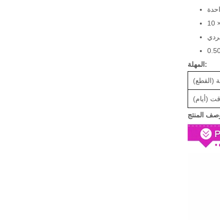
المهلة:
ة (القطع)
ت (أيام)
صف المنتج