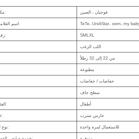
فوجيان ، الصين
مكان المنشأ:
TeTe، Uni4Star، oem، my baby
اسم العلامة التجارية:
SMLXL
رقم الموديل:
اللب الزغب
من 22 إلى 32 رطلاً
مطبوعة
حفاضات / حفاضات
سطح جاف
أطفال
الفئة العمرية:
حارس تسرب
k:
للاستعمال لمرة واحدة
نوع الحفاضات:
متوفرة
خدمة صانعي القطع الاصلية: