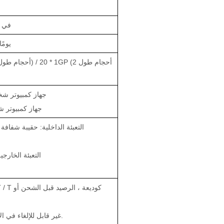
في غضون 7
25-30 
40HQ: 1350000 جهاز كمبيو
20GP: 680000 جهاز كمب
التعبئة الداخلية: حقيبة شفافة /
التعبئة الخار
L / C: L / C غير قابل للإلغاء في الأفق مقبول.