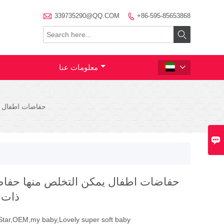

339735290@QQ.COM
+86-595-85653868


معلومات عنا

حفاضات اطفال ي

حفاضات اطفال يمكن التخلص منها حفا
ذات 
Star,OEM,my baby,Lovely super soft baby