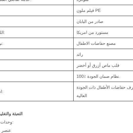
فيلم ملون PE
صادر من اليابان
مستورد من امريكا
اللب الزغب:
مصنع حفاضات الاطفال
نوع المصنع:
رائد
قلب ماص أزرق أو أخضر
100٪ نظام ضمان الجودة.
ف حفاضات الأطفال ذات الجودة
اسم المنتج:
العالية
التعبئة والتغل
وحدات البيع:
عنصر و