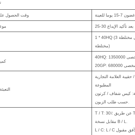
ن
-15 يوما للعينة
وقت الحصول على
يومًا بعد تأكيد الإيداع
موعد
1 * 40HQ (3 أحجام طول مختلطة) / 1 * 20GP (2 أحجام طول
مختلطة)
تر شخصى
كمية
يوتر شخصى
 حقيبة العلامة التجارية
المطبوعة
التعبئة
جية: كيس شفاف / كرتون
حسب طلب الزبون.
T / T: 30٪ عن طريق T / T كوديعة ، الرصيد قبل الشحن أو
مقابل نسخة B / L.