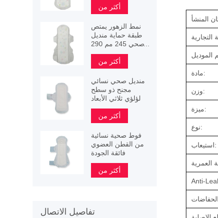
أكثر من
نمط الزهور يمتص
طبقة حماية منديل
صحي 245 مم 290
مم 340 مم
أكثر من
مادة:
منديل صحي نسائي
مجنح ذو سطح
وزن:
لؤلؤي ثلاثي الأبعاد
ميزة:
أكثر من
نوع:
فوط صحية نسائية
من القطن العضوي
استيعاب:
فائقة الجودة
أكثر من
Anti-Lea
تفاصيل الاتصال