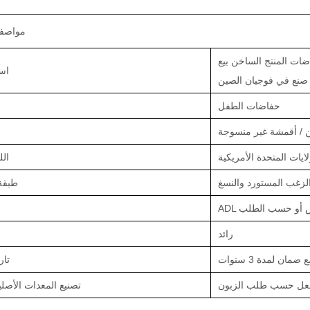
مواصفا
ات المنتج الساخن بيع
اس
صنع في فوجيان الصين
حفاضات الطفل
/ أقمشة غير منسوجة
ال
لزغب المستورد والنسغ
طبقة
أبيض أو حسب الطلب
رائد
تار
فعل حسب طلب الزبون
تصنيع المعدات الأصلي