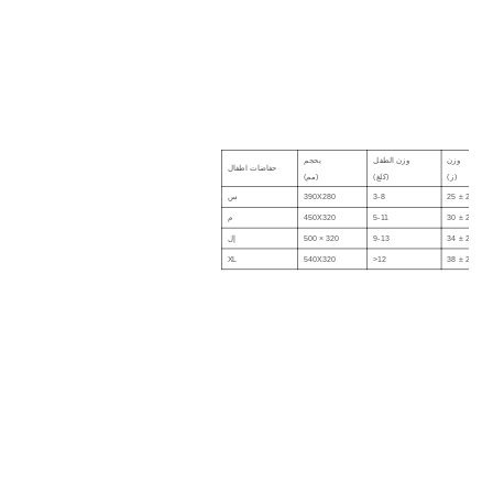
وزن
وزن الطفل
بحجم
حفاضات اطفال
(ز)
(كلغ)
(مم)
25 ± 2
3-8
390X280
س
30 ± 2
5-11
450X320
م
34 ± 2
9-13
500 × 320
إل
XL
540X320
>12
38 ± 2