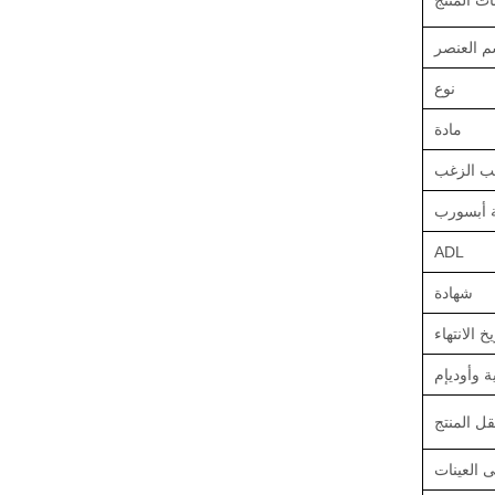
ت المنتج
م العنصر
نوع
مادة
لب الزغب
 أبسورب
ADL
شهادة
يخ الانتهاء
ة وأوديإم
قل المنتج
 العينات