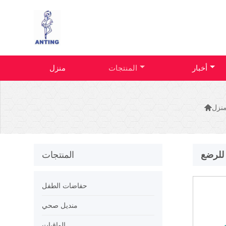
أخبار
المنتجات
منزل

نزل
 للرضع
المنتجات
حفاضات الطفل
منديل صحي
الواقيات