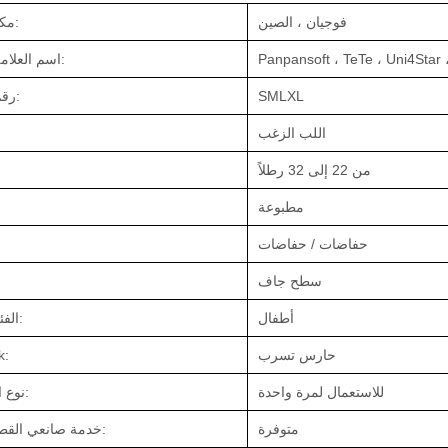
فوجيان ، الصين
مكان المنشأ:
اسم العلامة التجارية:
SMLXL
رقم الموديل:
اللب الزغب
من 22 إلى 32 رطلاً
مطبوعة
حفاضات / حفاضات
سطح جاف
أطفال
الفئة العمرية:
حارس تسرب
k:
للاستعمال لمرة واحدة
نوع الحفاضات:
متوفرة
خدمة صانعي القطع الاصلية: