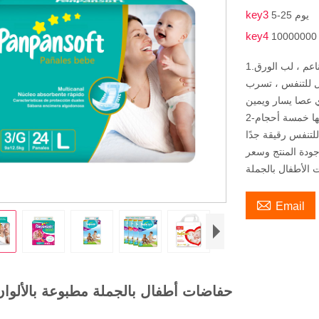
key3
5-25 يوم
key4
1.مواد حفاضات الأطفال: طبقة سطحية غير منسوجة من القطن الناعم ، لب الورق
ل للتنفس ، تسرب
2-هذا النوع من حفاضات الأطفال القابلة للتنفس لها خمسة أحجام ، S / M / L / XL ،
لتنفس رقيقة جدًا
جودة المنتج وسعر

Email
حفاضات أطفال بالجملة مطبوعة بالألوا