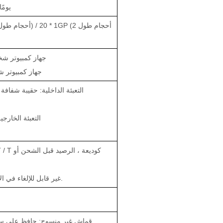
25-30 
40HQ: 1350000 جهاز كمبيو
20GP: 680000 جهاز كمب
التعبئة الداخلية: حقيبة شفافة /
التعبئة الخار
L / C: L / C غير قابل للإلغاء في الأفق مقبول.
قماش غير منسوج: حافظ على سط