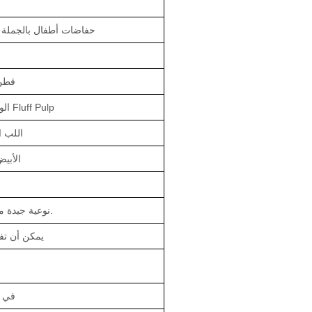
حفاضات أطفال بالجملة م
قطن 
الولايات المتحدة الأمريكية Fluff Pulp
اللب ا
ADL ال
نوعية جيدة مع ضمان لمدة 3 سنوات.
يمكن أن ت
في غضون 7