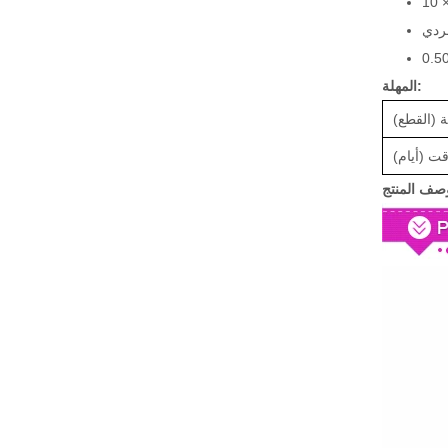
المهلة:
ة (القطع)
ت (أيام)
صف المنتج