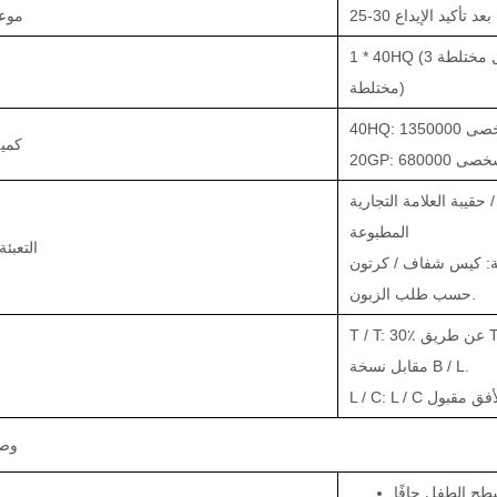
يومًا بعد تأكيد الإيداع
موعد
1 * 40HQ (3 أحجام طول مختلطة) / 1 * 20GP (2 أحجام طول
مختلطة)
تر شخصى
كمية
يوتر شخصى
 حقيبة العلامة التجارية
المطبوعة
التعبئة
جية: كيس شفاف / كرتون
حسب طلب الزبون.
T / T: 30٪ عن طريق T / T كوديعة ، الرصيد قبل الشحن أو
مقابل نسخة B / L.
وصف
ح الطفل جافًا