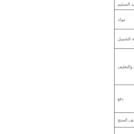
 التسليم
موك
 التحميل
 والتغليف
دفع
 المنتج