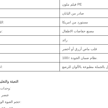
فيلم ملون PE
صادر من اليابان
مستورد من امريكا
اللب الزغب:
مصنع حفاضات الاطفال
نوع المصنع:
رائد
قلب ماص أزرق أو أخضر
100٪ نظام ضمان الجودة.
بالجملة مطبوعة بالألوان للرضع
اسم المنتج:
التعبئة والتغل
وحدات البيع:
عنصر و
حجم العبوة الواحدة: