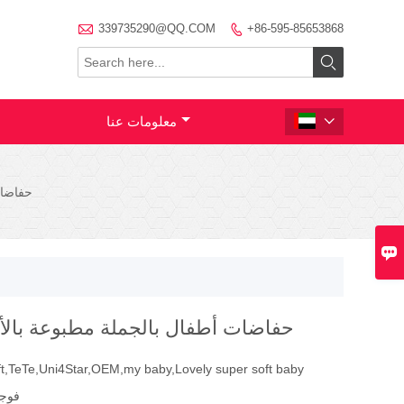

339735290@QQ.COM
+86-595-85653868


معلومات عنا

حفاضات

حفاضات أطفال بالجملة مطبوعة بالأ
t,TeTe,Uni4Star,OEM,my baby,Lovely super soft baby
فوجي