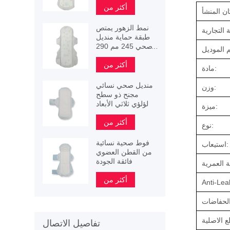
أكثر من
نمط الزهور يمتص
طبقة حماية منديل
صحي 245 مم 290
مم 340 مم
أكثر من
مادة:
منديل صحي نسائي
وزن:
مجنح ذو سطح
لؤلؤي ثلاثي الأبعاد
ميزة:
أكثر من
نوع:
فوط صحية نسائية
استيعاب:
من القطن العضوي
فائقة الجودة
أكثر من
Anti-Lea
تفاصيل الاتصال