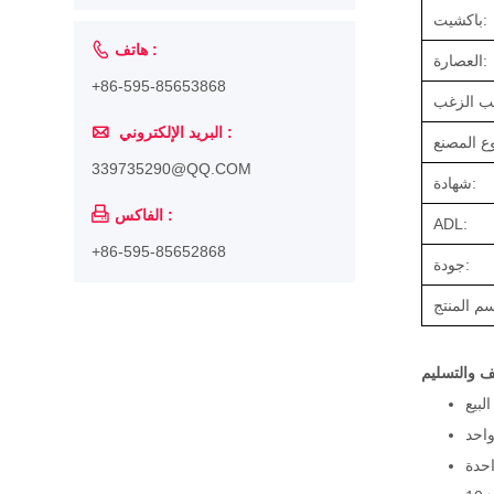
باكشيت:

هاتف :
العصارة:
+86-595-85653868

البريد الإلكتروني :
339735290@QQ.COM
شهادة:

الفاكس :
ADL:
+86-595-85652868
جودة:
يف والتسليم
احد