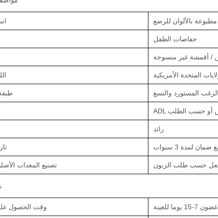
مواصفا
طبوعة بالألوان للرضع
اس
حفاضات الطفل
/ أقمشة غير منسوجة
ال
لزغب المستورد والنسغ
طبقة
أبيض أو حسب الطلب
رائد
تار
فعل حسب طلب الزبون
تصنيع المعدات الأصلي
ن
-15 يوما للعينة
وقت الحصول على