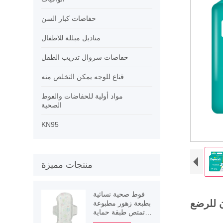
حفاضات كبار السن
مناديل مبللة للاطفال
حفاضات سروال تدريب الطفل
قناع للوجه يمكن التخلص منه
مواد أولية للحفاضات والفوط
الصحية
KN95
منتجات مميزة
فوط صحية نسائية
ن للرضع
بطبعة زهور مطبوعة
تمتص طبقة حماية
مجنحة